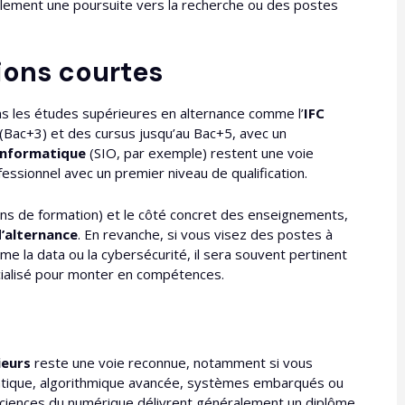
llement une poursuite vers la recherche ou des postes
ions courtes
ns les études supérieures en alternance comme l’
IFC
Bac+3) et des cursus jusqu’au Bac+5, avec un
informatique
(SIO, par exemple) restent une voie
ssionnel avec un premier niveau de qualification.​
ans de formation) et le côté concret des enseignements,
’alternance
. En revanche, si vous visez des postes à
 la data ou la cybersécurité, il sera souvent pertinent
ialisé pour monter en compétences.​
ieurs
reste une voie reconnue, notamment si vous
tique, algorithmique avancée, systèmes embarqués ou
sciences du numérique délivrent généralement un diplôme