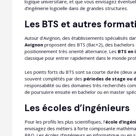
logique universitaire, et que vous envisagez éventue
d’ingénierie logicielle dans de grandes structures.​
Les BTS et autres format
Autour d’Avignon, des établissements spécialisés da
Avignon
proposent des BTS (Bac+2), des bachelors (
positionnement très orienté alternance. Les
BTS en 
classique pour entrer rapidement dans le monde profe
Les points forts du BTS sont sa courte durée (deux 
souvent complétés par des
périodes de stage ou d
responsabilité ou des domaines très recherchés comme
de poursuivre ensuite en bachelor ou en master spéc
Les écoles d’ingénieurs
Pour les profils les plus scientifiques, l’
école d’ingén
envisagez des métiers à forte composante mathéma
R&D. Les écoles d’ingénieurs en informatique ou en 