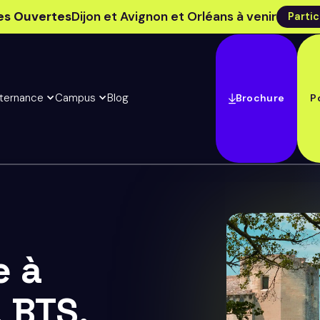
es Ouvertes
Dijon et Avignon et Orléans à venir
Partic
lternance
Campus
Blog
Brochure
P
e à
, BTS,