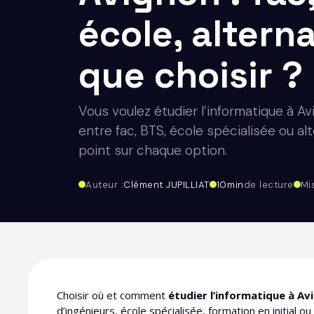
école, alter
que choisir ?
Vous voulez étudier l’informatique à A
entre fac, BTS, école spécialisée ou alt
point sur chaque option.
Auteur :
Clément JUPILLIAT
10
min
de lecture
Mi
Choisir où et comment
étudier l’informatique à Av
d’ingénieurs, école spécialisée, formation en initial