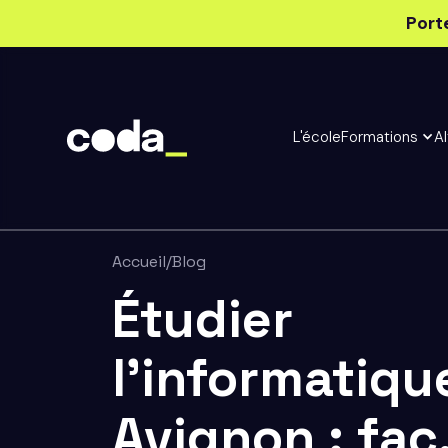
Port
L'école
Formations
A
Accueil
/
Blog
Étudier
l’informatiqu
Avignon : fac