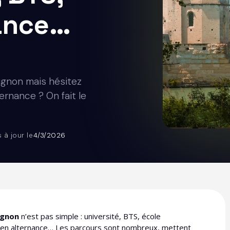
nance…
vignon mais hésitez
ernance ? On fait le
s à jour le
4/3/2026
ignon
n’est pas simple : université, BTS, école
 ou en alternance… Les parcours sont nombreux, mettent