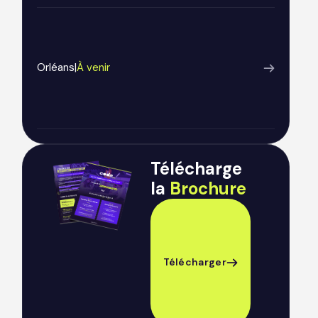
Orléans
|
À venir
Télécharge
la
Brochure
Télécharger