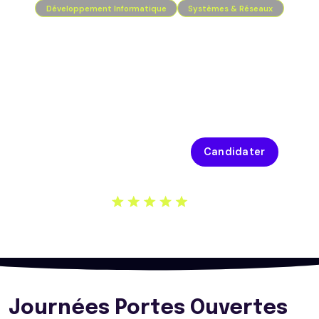
Développement Informatique
Systèmes & Réseaux
CODA est une école supérieure d’informatique qui propose des
diplômes et titres de Bac à Bac+5 certifiants et reconnus par
l’État. L’école prépare aux métiers de la tech grâce à une
pédagogie professionnalisante qui intègre l’IA dans les
enseignements et les projets, en lien avec des centaines
d’entreprises partenaires.
Toutes les formations
Candidater
Journées Portes Ouvertes