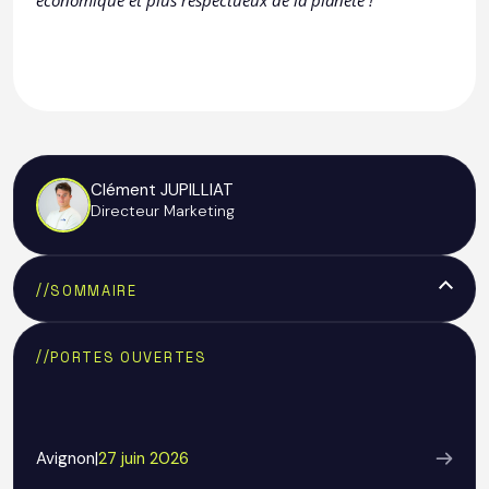
économique et plus respectueux de la planète !
Clément JUPILLIAT
Directeur Marketing
//
SOMMAIRE
Text Link
//
PORTES OUVERTES
Avignon
|
27 juin 2026