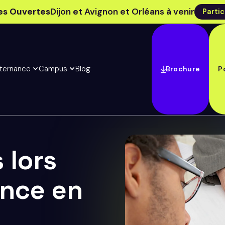
es Ouvertes
Dijon et Avignon et Orléans à venir
Partic
lternance
Campus
Blog
Brochure
P
 lors
ance en