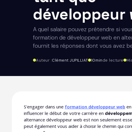
développeur 
A quel salaire pouvez prétendre si vou
formation de développeur web en alt
fournit les réponses dont vous avez be
Auteur :
Clément JUPILLIAT
10
min
de lecture
Mi
S'engager dans une
formation développeur web
en 
influencer le début de votre carrière en
développem
alternance développeur web est non seulement essenti
peut également vous aider à choisir le chemin qui co