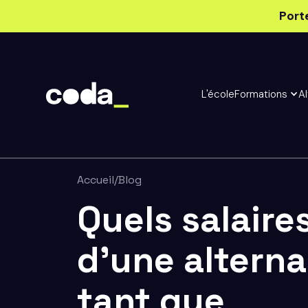
Port
L'école
Formations
A
Accueil
/
Blog
Quels salaires
d'une altern
tant que