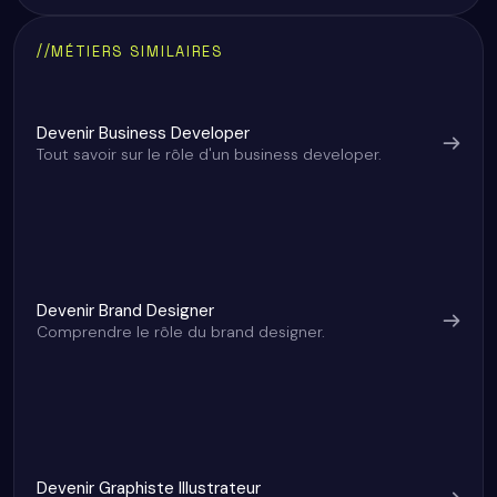
Définition du métier : que fait un ingénieur
Quelles sont les missions d’un ingénieur
Quelles compétences faut-il pour devenir ingénieur
Quel est le salaire d’un ingénieur commercial ?
Quels types d'entreprises recrutent des ingénieurs
commercial ?
commercial ?
commercial ?
commerciaux ?
//
MÉTIERS SIMILAIRES
Devenir Business Developer
Tout savoir sur le rôle d'un business developer.
Devenir Brand Designer
Comprendre le rôle du brand designer.
Devenir Graphiste Illustrateur