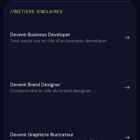
Qu’est-ce qu’un ingénieur d’études et
Missions principales
Compétences requises
Compétences techniques :
Compétences transversales :
Salaire d’un ingénieur d’études et développement
Qui recrute des ingénieurs d’études et
développement ?
développement ?
//
MÉTIERS SIMILAIRES
Devenir Business Developer
Tout savoir sur le rôle d'un business developer.
Devenir Brand Designer
Comprendre le rôle du brand designer.
Devenir Graphiste Illustrateur