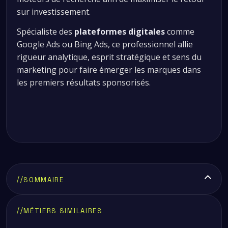
sur investissement.
Spécialiste des
plateformes digitales
comme
Google Ads ou Bing Ads, ce professionnel allie
rigueur analytique, esprit stratégique et sens du
marketing pour faire émerger les marques dans
les premiers résultats sponsorisés.
//
SOMMAIRE
Qu’est-ce qu’un SEA Manager ?
Quelles sont les missions d’un SEA Manager ?
Quelles compétences pour devenir SEA Manager ?
Quel est le salaire d’un SEA Manager ?
Où travaille un SEA Manager ?
//
MÉTIERS SIMILAIRES