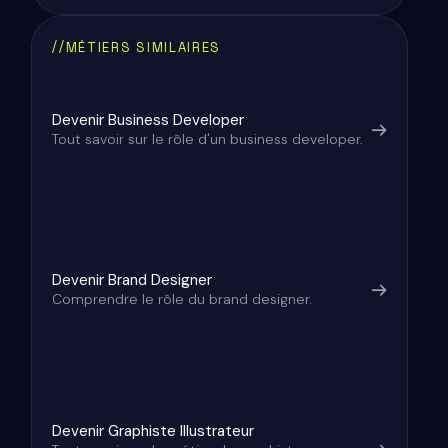
Qu’est-ce qu’un web manager ?
Quelles sont ses missions principales ?
Quelles compétences sont recommandées
Quel est le salaire moyen d’un web manager ?
Quels secteurs recrutent à ce poste ?
Comment l’alternance peut-elle vous aider à
pour devenir web manager ?
trouver votre premier poste ?
//
MÉTIERS SIMILAIRES
Devenir Business Developer
Tout savoir sur le rôle d'un business developer.
Devenir Brand Designer
Comprendre le rôle du brand designer.
Devenir Graphiste Illustrateur