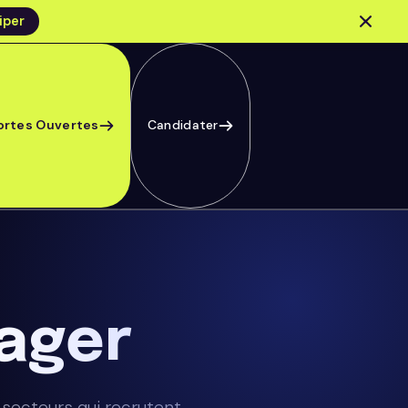
iper
ortes Ouvertes
Candidater
ager
secteurs qui recrutent.