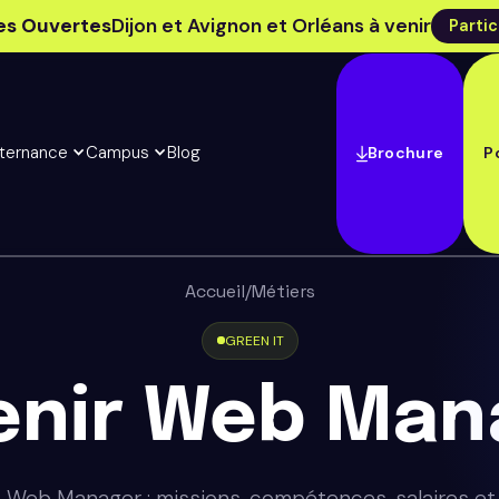
es Ouvertes
Dijon et Avignon et Orléans à venir
Partic
lternance
Campus
Blog
Brochure
P
Accueil
/
Métiers
GREEN IT
enir Web Man
 Web Manager : missions, compétences, salaires et 