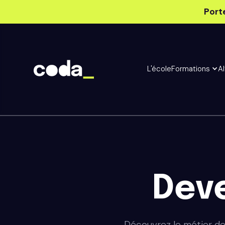
Port
L'école
Formations
A
Dev
Découvrez le métier de