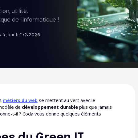
n, utilité,
que de l'informatique !
s à jour le
11/2/2026
es
métiers du web
se mettent au vert avec le
n modèle de
développement durable
plus que jamais
ionne-t-il ? Coda vous donne quelques éléments
pes du Green IT