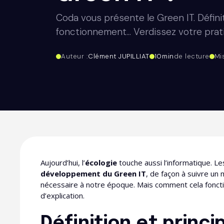
Coda vous présente le Green IT. Définitio
fonctionnement... Verdissez votre prati
Auteur :
Clément JUPILLIAT
10
min
de lecture
Mi
Aujourd’hui, l’
écologie
touche aussi l’informatique. L
développement du Green IT
, de façon à suivre u
nécessaire à notre époque. Mais comment cela fonct
d’explication.
Définition et princi