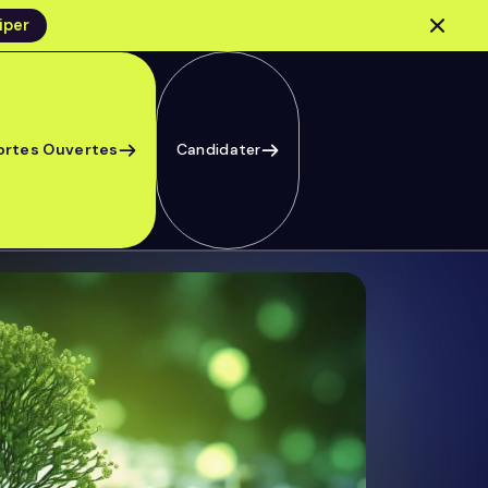
iper
ortes Ouvertes
Candidater