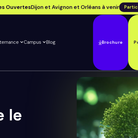
es Ouvertes
Dijon et Avignon et Orléans à venir
Partic
lternance
Campus
Blog
Brochure
P
 le