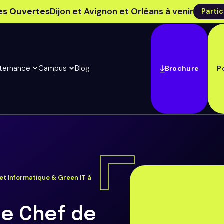
es Ouvertes
Dijon et Avignon et Orléans à venir
Partic
lternance
Campus
Blog
Brochure
P
et Informatique & Green IT à
ce Chef de