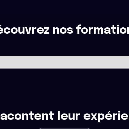
écouvrez nos formatio
 racontent leur expéri