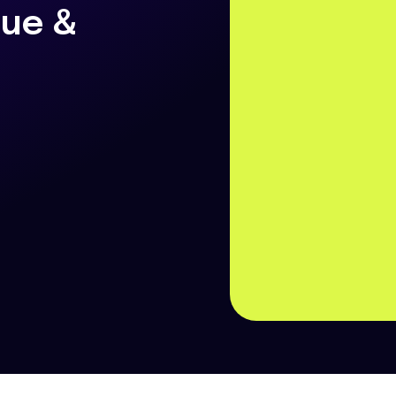
que &