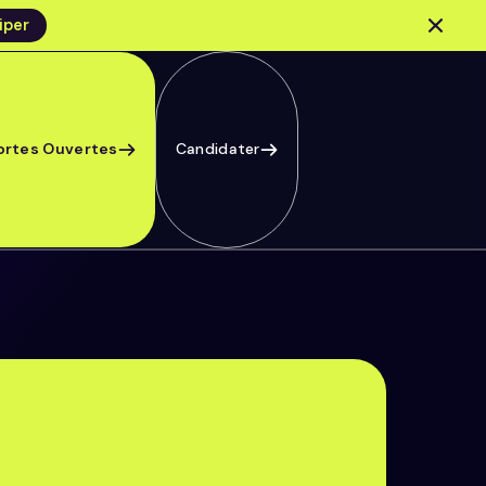
iper
ortes Ouvertes
Candidater