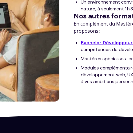
Un environnement convivia
nature, à seulement 1 h 3
Nos autres format
En complément du Mastère 
proposons :
Bachelor Développeur 
compétences du dévelop
Mastères spécialisés : e
Modules complémentaire
développement web, UX/U
à vos ambitions personn