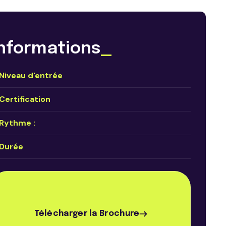
Informations
_
Niveau d'entrée
Certification
Rythme :
Durée
Télécharger la Brochure