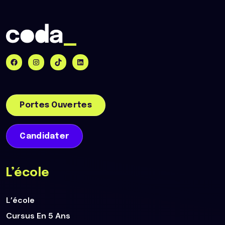
Infrastructures Réseaux à Dijon permet de se
spécialiser dans la sécurisation des systèmes, la
gestion des réseaux et la protection des
infrastructures critiques, dans un environnement
proche des entreprises.
Découvrir le campus informatique à Dijon
Portes Ouvertes
Candidater
L’école
L’école
Cursus En 5 Ans