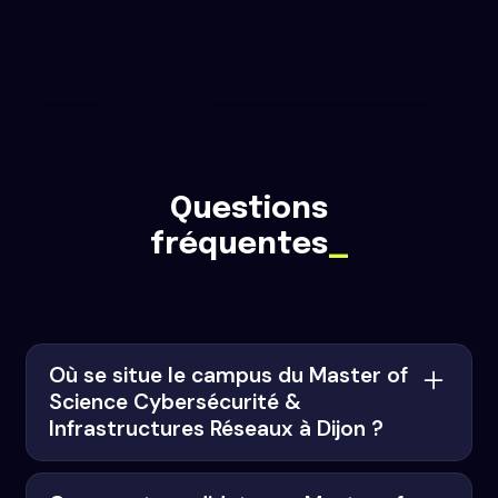
Questions
fréquentes
_
Où se situe le campus du Master of
Science Cybersécurité &
Infrastructures Réseaux à Dijon ?
Le campus du Master of Science Cybersécurité &
Infrastructures Réseaux à Dijon est situé en centre-