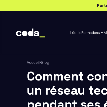
Port
L'école
Formations
A
Accueil
/
Blog
Comment con
un réseau te
pendant ses 