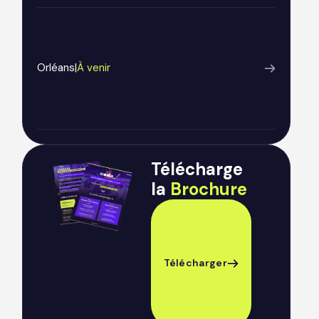
Orléans
|
À venir
Télécharge
la
Brochure
Télécharger