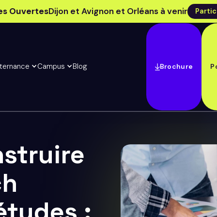
es Ouvertes
Dijon et Avignon et Orléans à venir
Partic
lternance
Campus
Blog
Brochure
P
struire
ch
études :