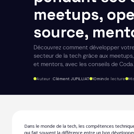
meetups, op
source, ment
Découvrez comment développer votre 
secteur de la tech grâce aux meetups
et mentors, avec les conseils de Coda.
Auteur :
Clément JUPILLIAT
10
min
de lecture
Mi
Dans le monde de la tech, les compétences techniqu
qui fait souvent la différence entre un bon développeu